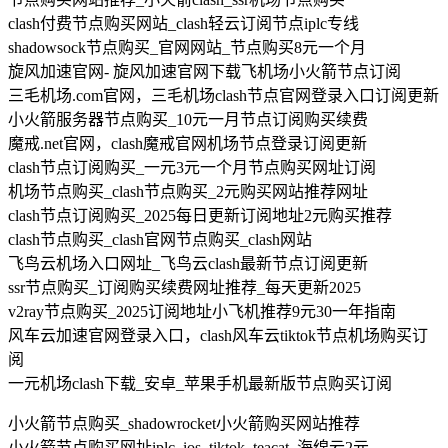
clash付费节点购买网站_clash轻云订阅节点iplc专线
shadowsock节点购买_官网网站_节点购买8元一个月
旋风加速官网- 旋风加速官网下载飞机场小火箭节点订阅
三毛机场.com官网，三毛机场clash节点官网登录入口订阅更新
小火箭服务器节点购买_10元一月节点订阅购买续费
魔戒.net官网，clash魔戒官网机场节点登录订阅更新
clash节点订阅购买_一元3元一个月节点购买网址订阅
机场节点购买_clash节点购买_2元购买网站推荐网址
clash节点订阅购买_2025每日更新订阅地址2元购买推荐
clash节点购买_clash官网节点购买_clash网站
飞鸟云机场入口网址_飞鸟云clash最新节点订阅更新
ssr节点购买_订阅购买续费网址推荐_每天更新2025
v2ray节点购买_2025订阅地址小飞机推荐9元30一年指南
风车云加速官网登录入口，clash风车云tiktok节点机场购买订
阅
一元机场clash下载_安卓_苹果手机最新版节点购买订阅
小火箭节点购买_shadowrocket小火箭购买网站推荐
小火箭节点购买网址iplc_ios_tiktok_teacat_海绵云2元